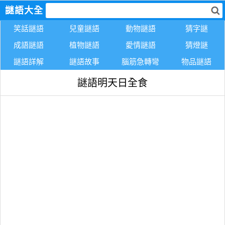
謎語大全
笑話謎語
兒童謎語
動物謎語
猜字謎
成語謎語
植物謎語
愛情謎語
猜燈謎
謎語詳解
謎語故事
腦筋急轉彎
物品謎語
謎語明天日全食