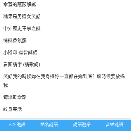
傘蓋的蔭蔽解謎
糖果是男還女笑話
中外歷史軍事之謎
情謎香氛露
小腳印·益智謎語
看圖猜字 (猜歌詞)
笑話我的時候妳在我身邊妳一直都在妳到底什麼時候要放過
我
猜謎乾燥劑
紋身笑話
人名謎語
地名謎語
詞語謎語
音樂謎語