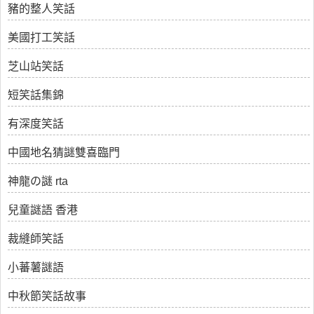
豬的整人笑話
美國打工笑話
芝山站笑話
短笑話集錦
有深度笑話
中國地名猜謎雙喜臨門
神龍の謎 rta
兒童謎語 香港
裁縫師笑話
小蕃薯謎語
中秋節笑話故事