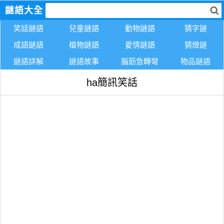
謎語大全
笑話謎語
兒童謎語
動物謎語
猜字謎
成語謎語
植物謎語
愛情謎語
猜燈謎
謎語詳解
謎語故事
腦筋急轉彎
物品謎語
ha簡訊笑話