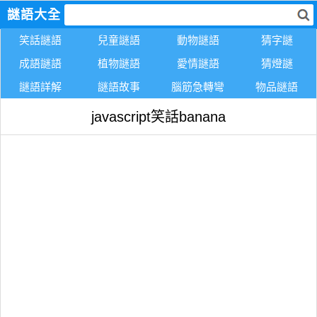
謎語大全
笑話謎語
兒童謎語
動物謎語
猜字謎
成語謎語
植物謎語
愛情謎語
猜燈謎
謎語詳解
謎語故事
腦筋急轉彎
物品謎語
javascript笑話banana