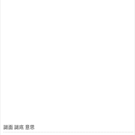
謎面 謎底 意思