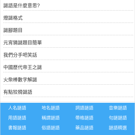
謎語是什麼意思?
燈謎格式
謎腳題目
元宵猜謎題目簡單
我們分手吧笑話
中國歷代帝王之謎
火柴棒數字解謎
有點狡猾謎語
人名謎語
地名謎語
詞語謎語
音樂謎語
用語謎語
稱謂謎語
帶格謎語
句謎謎語
書報謎語
俗語謎語
藥品謎語
謎語精選