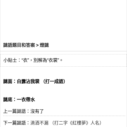
謎語題目和答案
>
燈謎
小貼士：“衣”，別解為“衣裳”。
謎面：白露沾我裳 （打一成語）
謎底：一衣帶水
上一篇謎語：沒有了
下一篇謎語：
滴酒不漏 （打二字《紅樓夢》人名）