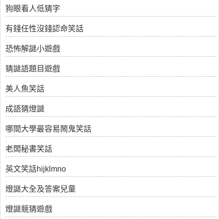
狗眼看人低猜字
有錢任性沒錢認命笑話
恐怖解謎小遊戲
猜謎語題目遊戲
美人魚笑話
成語猜燈謎
哪間大學最容易鬧鬼笑話
老闆秘書笑話
英文笑話hijklmno
燈謎大全及答案兒童
燈謎競猜遊戲