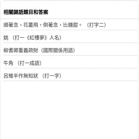
相關謎語題目和答案
順著念，花叢飛，倒著念，比糖甜。 （打字二）
姚 （打一《紅樓夢》人名）
柳耆卿重義疏財（國際關係用語）
牛角 （打一成語）
呂雉半作無知狀 （打一字）