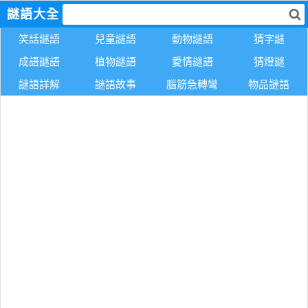
謎語大全
笑話謎語
兒童謎語
動物謎語
猜字謎
成語謎語
植物謎語
愛情謎語
猜燈謎
謎語詳解
謎語故事
腦筋急轉彎
物品謎語