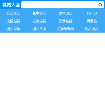
謎語大全
笑話謎語
兒童謎語
動物謎語
猜字謎
成語謎語
植物謎語
愛情謎語
猜燈謎
謎語詳解
謎語故事
腦筋急轉彎
物品謎語