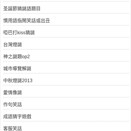
圣誕節猜謎語題目
慣用語指鬧笑話或出丑
啞巴打kiss猜謎
台灣燈謎
神之謎題op2
城市導覽解謎
中秋燈謎2013
愛情像謎
作句笑話
成語猜字遊戲
客服笑話