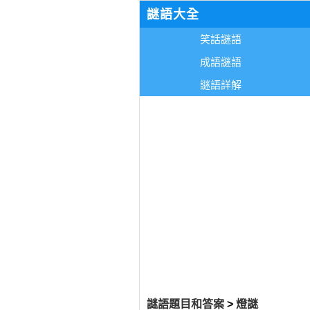
謎語大全
笑話謎語
成語謎語
謎語詳解
謎語題目和答案
>
燈謎