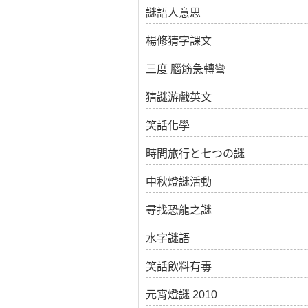
謎語人意思
楊修猜字課文
三度 腦筋急轉彎
猜謎游戲英文
笑話化學
時間旅行と七つの謎
中秋燈謎活動
尋找恐龍之謎
水字謎語
笑話飲料有毒
元宵燈謎 2010