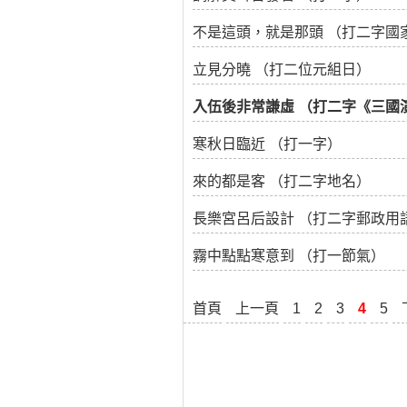
不是這頭，就是那頭 （打二字國
立見分曉 （打二位元組日）
入伍後非常謙虛 （打二字《三國
寒秋日臨近 （打一字）
來的都是客 （打二字地名）
長樂宮呂后設計 （打二字郵政用
霧中點點寒意到 （打一節氣）
首頁
上一頁
1
2
3
4
5