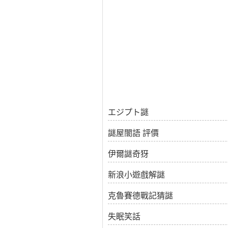
エジプト謎
謎屋闇語 評價
伊爾謎奇犽
新浪小遊戲解謎
克魯賽德戰記猜謎
失眠笑話