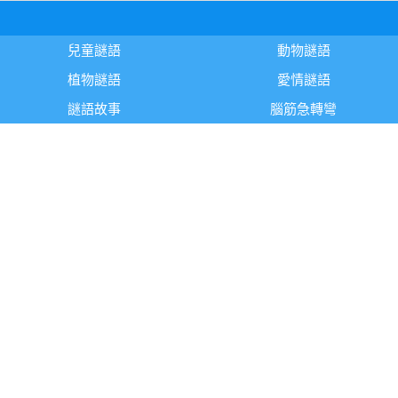
兒童謎語
動物謎語
植物謎語
愛情謎語
謎語故事
腦筋急轉彎