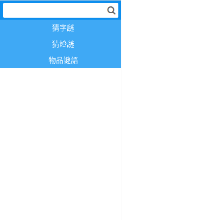
猜字謎
猜燈謎
物品謎語