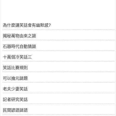
為什麼講笑話會有幽默感?
揭秘萬物由來之謎
石器時代自動猜謎
十萬個冷笑話三
笑話比賽規則
可以掄元謎題
老夫少妻笑話
記者研究笑話
民間諺語謎語