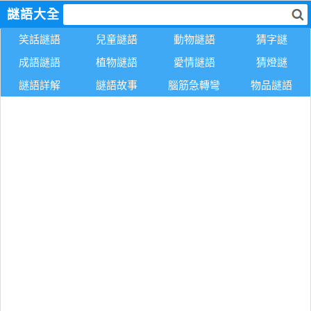
謎語大全
笑話謎語
兒童謎語
動物謎語
猜字謎
成語謎語
植物謎語
愛情謎語
猜燈謎
謎語詳解
謎語故事
腦筋急轉彎
物品謎語