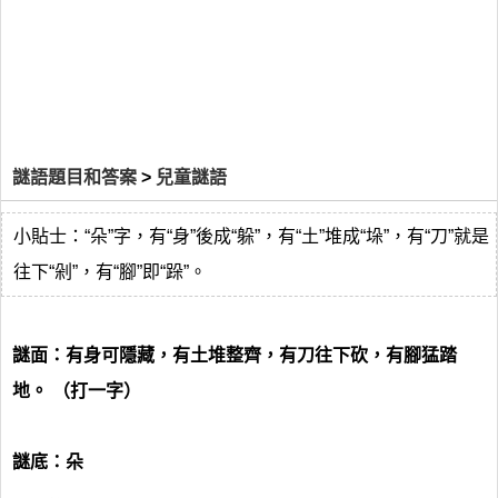
謎語題目和答案
>
兒童謎語
小貼士：“朵”字，有“身”後成“躲”，有“土”堆成“垛”，有“刀”就是
往下“剁”，有“腳”即“跺”。
謎面：有身可隱藏，有土堆整齊，有刀往下砍，有腳猛踏
地。 （打一字）
謎底：朵