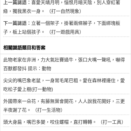
上一篇謎語：
喜愛天晴月明，惱恨月暗天陰，別人穿紅著
綠，獨我黑衣一身。 （打一自然現象）
下一篇謎語：
立著一個架子，掛著兩條辮子，下面綁塊板
子，板上站個孩子。 （打一遊戲用具）
相關謎語題目和答案
此物老家在非洲，力大氣壯賽過牛，張口大嘴一聲吼，嚇得
百獸都發抖 提示：動物
尖尖的嘴巴象老鼠，一身茸毛尾巴粗。愛在森林裡邊住，愛
吃松子愛上樹(打一動物)
外國帶來一朵花，有藤無葉會開花，人人說我花開好，三更
半夜謝了花。 （打一生活物）
頭大身扁，嘴巴多變，咬住螺帽，直打轉轉。 （打一工具）