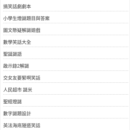
搞笑話劇劇本
小學生燈謎題目與答案
圖文懸疑解謎遊戲
數學笑話大全
聖誕謎語
啟示錄2解謎
交女友要緊啊笑話
人民超市 謎米
聖經燈謎
數字謎題設計
英法海底隧道笑話