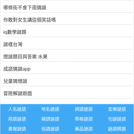
哪條街不會下雨猜謎
你敢對女生講這個笑話嗎
iq數學謎題
謎樣台灣
燈謎題目與答案 水果
成語猜謎app
兒童猜燈謎
冒險解謎遊戲
人名謎語
地名謎語
詞語謎語
音樂謎語
用語謎語
稱謂謎語
帶格謎語
句謎謎語
書報謎語
俗語謎語
藥品謎語
謎語精選