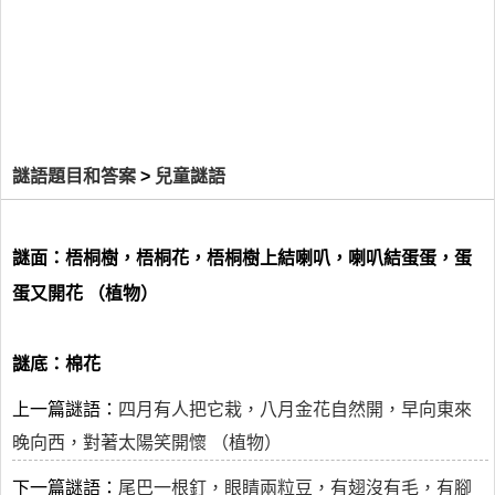
謎語題目和答案
>
兒童謎語
謎面：梧桐樹，梧桐花，梧桐樹上結喇叭，喇叭結蛋蛋，蛋
蛋又開花 （植物）
謎底：棉花
上一篇謎語：
四月有人把它栽，八月金花自然開，早向東來
晚向西，對著太陽笑開懷 （植物）
下一篇謎語：
尾巴一根釘，眼睛兩粒豆，有翅沒有毛，有腳