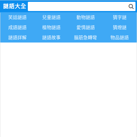
謎語大全
笑話謎語
兒童謎語
動物謎語
猜字謎
成語謎語
植物謎語
愛情謎語
猜燈謎
謎語詳解
謎語故事
腦筋急轉彎
物品謎語