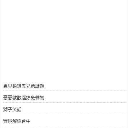
異界鎖鏈五兄弟謎題
憂憂歡歡腦筋急轉彎
獅子笑話
實境解謎台中