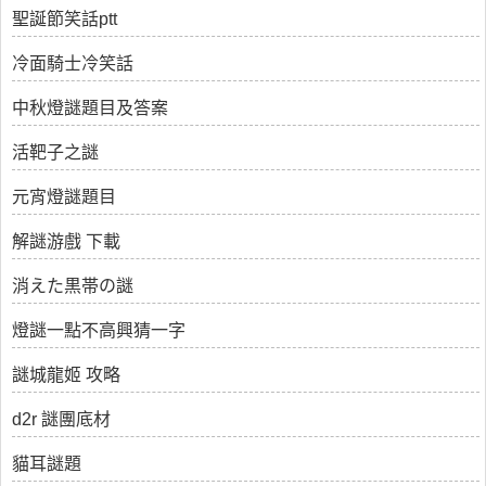
聖誕節笑話ptt
冷面騎士冷笑話
中秋燈謎題目及答案
活靶子之謎
元宵燈謎題目
解謎游戲 下載
消えた黒帯の謎
燈謎一點不高興猜一字
謎城龍姬 攻略
d2r 謎團底材
貓耳謎題