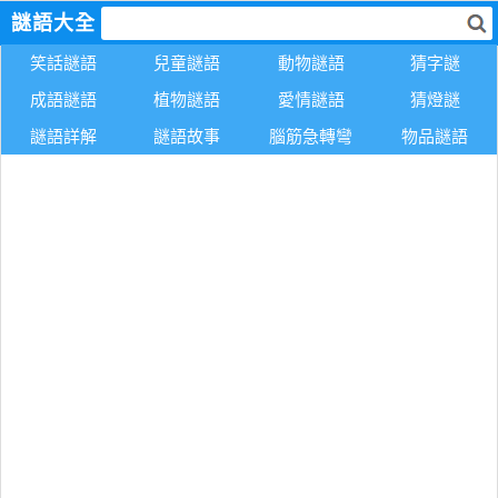
謎語大全
笑話謎語
兒童謎語
動物謎語
猜字謎
成語謎語
植物謎語
愛情謎語
猜燈謎
謎語詳解
謎語故事
腦筋急轉彎
物品謎語