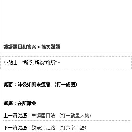
謎語題目和答案
>
搞笑謎語
小貼士：“所”別解為“廁所”。
謎面：沛公如廁未遭害 （打一成語）
謎底：在所難免
上一篇謎語：
車遲國鬥法 （打一動畫人物）
下一篇謎語：
觀景別走路 （打六字口語）