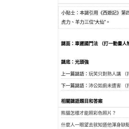
小貼士：本謎引用《西遊記》第
虎力、羊力三位“大仙”。
謎面：車遲國鬥法 （打一動畫人
謎底：光頭強
上一篇謎語：
玩笑只對熟人講 （
下一篇謎語：
沛公如廁未遭害 （
相關謎語題目和答案
熊貓怎樣才能照彩色照片？
什麼人一眼望去就知道他渾身缺