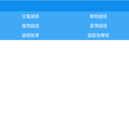
兒童謎語
動物謎語
植物謎語
愛情謎語
謎語故事
腦筋急轉彎