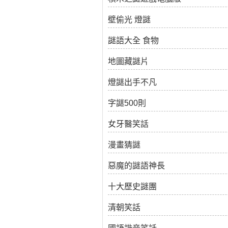
壁偷光 燈謎
謎語大全 食物
地圖藏謎片
燈謎出手不凡
字謎500則
女牙醫笑話
漫畫猜謎
惡魔的謎語神長
十大歷史謎團
清朝笑話