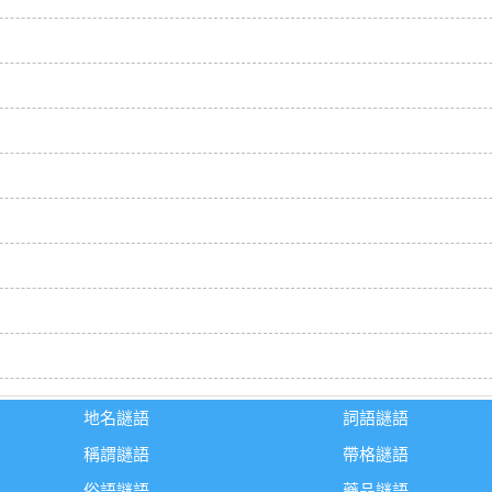
地名謎語
詞語謎語
稱謂謎語
帶格謎語
俗語謎語
藥品謎語