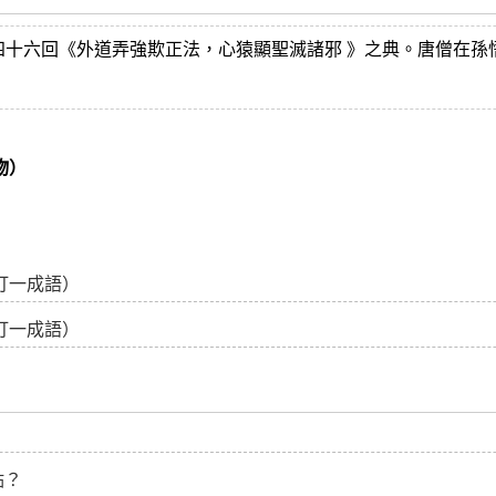
四十六回《外道弄強欺正法，心猿顯聖滅諸邪 》之典。唐僧在孫
物）
打一成語）
打一成語）
點？