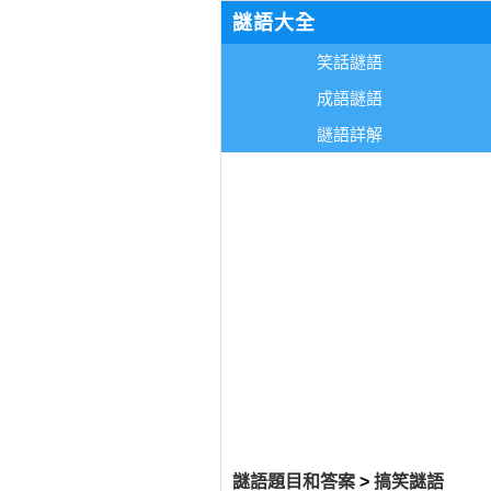
謎語大全
笑話謎語
成語謎語
謎語詳解
謎語題目和答案
>
搞笑謎語