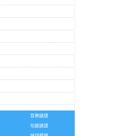
音樂謎語
句謎謎語
謎語精選