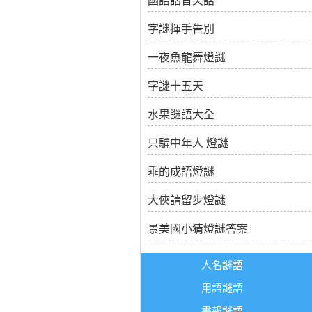
國語諧音笑話
字謎揮手告別
一夜魚龍舞燈謎
字謎十五天
水果謎語大全
只騙中年人 燈謎
乖的成語燈謎
大俠請留步燈謎
景美國小猜燈謎答案
人名謎語
用語謎語
書報謎語