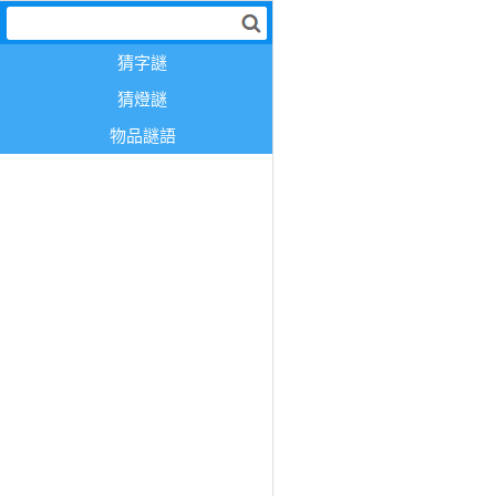
猜字謎
猜燈謎
物品謎語