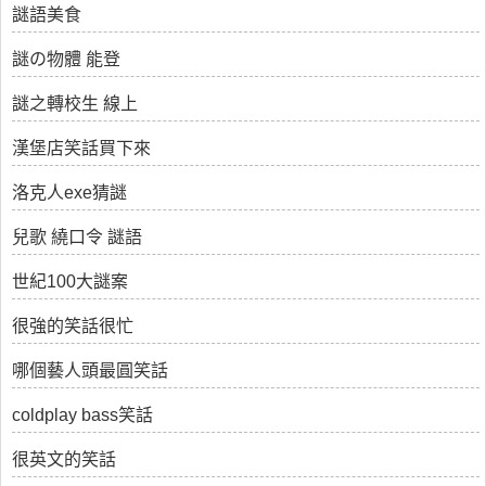
謎語美食
謎の物體 能登
謎之轉校生 線上
漢堡店笑話買下來
洛克人exe猜謎
兒歌 繞口令 謎語
世紀100大謎案
很強的笑話很忙
哪個藝人頭最圓笑話
coldplay bass笑話
很英文的笑話