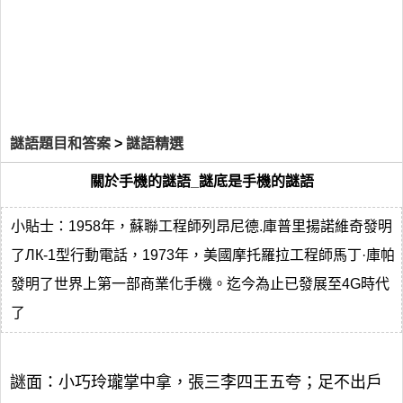
謎語題目和答案
>
謎語精選
關於手機的謎語_謎底是手機的謎語
小貼士：1958年，蘇聯工程師列昂尼德.庫普里揚諾維奇發明
了ЛК-1型行動電話，1973年，美國摩托羅拉工程師馬丁·庫帕
發明了世界上第一部商業化手機。迄今為止已發展至4G時代
了
謎面：小巧玲瓏掌中拿，張三李四王五夸；足不出戶