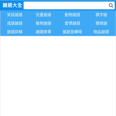
謎語大全
笑話謎語
兒童謎語
動物謎語
猜字謎
成語謎語
植物謎語
愛情謎語
猜燈謎
謎語詳解
謎語故事
腦筋急轉彎
物品謎語