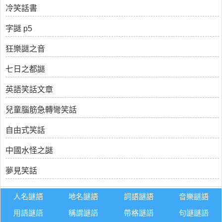
冷笑話書
字謎 p5
狂樂謎之音
七日之都謎
英語笑話文章
兒童腦筋急轉彎笑話
自由式笑話
中國水怪之謎
夢見笑話
人名謎語
地名謎語
詞語謎語
音樂謎語
用語謎語
稱謂謎語
帶格謎語
句謎謎語