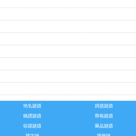
地名謎語
詞語謎語
稱謂謎語
帶格謎語
俗語謎語
藥品謎語
猜字謎
猜燈謎