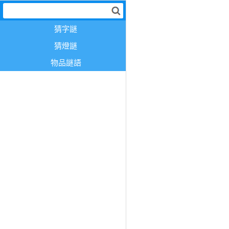
猜字謎
猜燈謎
物品謎語