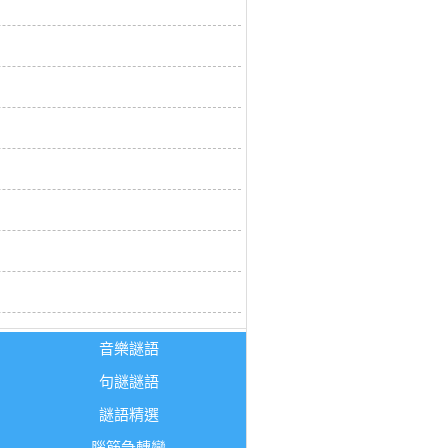
音樂謎語
句謎謎語
謎語精選
腦筋急轉彎