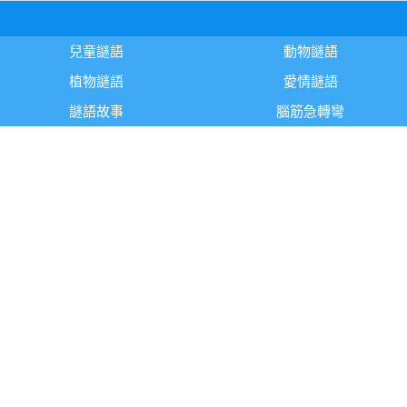
兒童謎語
動物謎語
植物謎語
愛情謎語
謎語故事
腦筋急轉彎