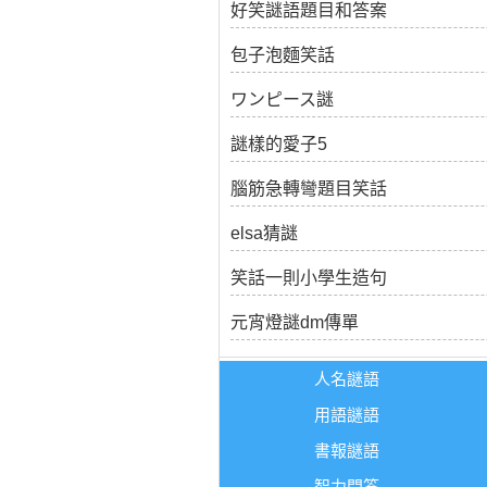
好笑謎語題目和答案
包子泡麵笑話
ワンピース謎
謎樣的愛子5
腦筋急轉彎題目笑話
elsa猜謎
笑話一則小學生造句
元宵燈謎dm傳單
人名謎語
用語謎語
書報謎語
智力問答