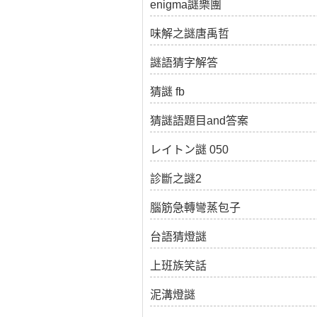
enigma謎樂團
味解之謎唐禹哲
謎語猜字解答
猜謎 fb
猜謎語題目and答案
レイトン謎 050
診斷之謎2
腦筋急轉彎蒸包子
台語猜燈謎
上班族笑話
泥溝燈謎