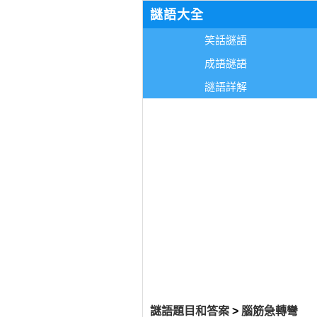
謎語大全
笑話謎語
成語謎語
謎語詳解
謎語題目和答案
>
腦筋急轉彎