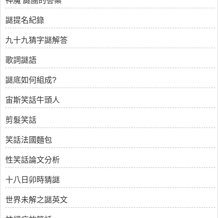
神魔 謎團的答案
謎提名紀錄
九十九猜字謎解答
歌詞謎語
謎底如何組成?
宙斯笑話牛頭人
剪髮笑話
笑話法國麵包
性笑話論文分析
十八日卯時猜謎
世界未解之謎英文