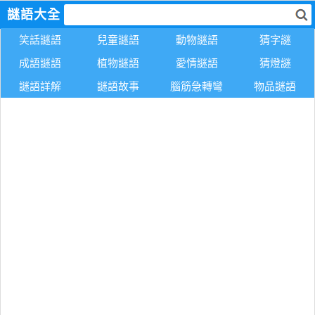
謎語大全
笑話謎語
兒童謎語
動物謎語
猜字謎
成語謎語
植物謎語
愛情謎語
猜燈謎
謎語詳解
謎語故事
腦筋急轉彎
物品謎語