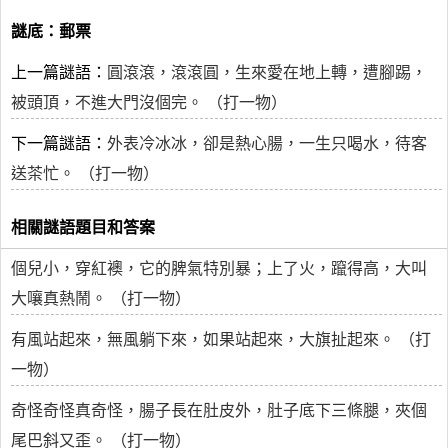
謎底：郵票
上一篇謎語：
圓滾滾，滾滾圓，生來愛在地上轉，遭腳踢，
被頭頂，不進大門沒個完。 （打一物）
下一篇謎語：
外表冷冰冰，卻是熱心腸，一生只喝水，待客
送茶忙。 （打一物）
相關謎語題目和答案
個兒小，穿紅襖，它的脾氣特別暴；上了火，躥得高，大叫
大嚷真熱鬧。 （打一物）
有風站起來，無風躺下來，如果站起來，大旗扯起來。 （打
一物）
奇怪奇怪真奇怪，腸子長在肚皮外，肚子底下三條腿，夾個
尾巴斜又歪。 （打一物）