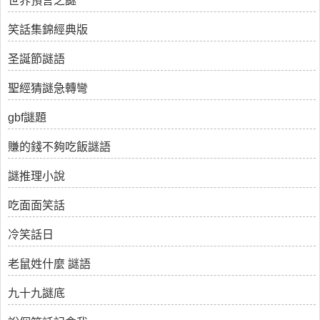
世界預言之謎
笑話集錦經典版
圣誕節謎語
聖經猜謎急轉彎
gbf謎題
賺的錢不夠吃飯謎語
謎推理小說
吃面面笑話
冷笑話日
老鼠姓什麼 謎語
九十九謎底