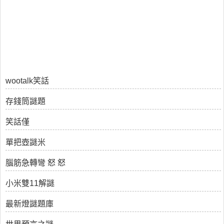
wootalk笑話
存錢筒謎題
笑話僅
單把壺謎米
腦筋急轉彎 怒 怒
小米雙11解謎
最新燈謎題庫