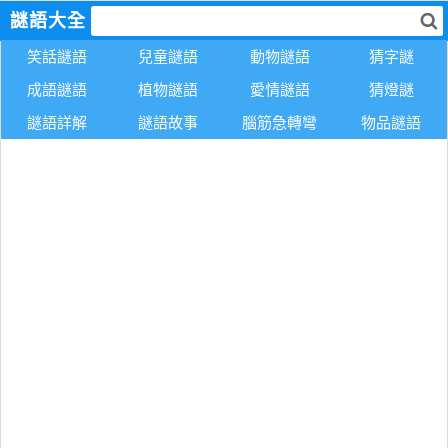
謎語大全
笑話謎語
兒童謎語
動物謎語
猜字謎
成語謎語
植物謎語
愛情謎語
猜燈謎
謎語詳解
謎語故事
腦筋急轉彎
物品謎語