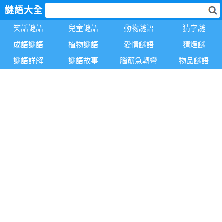
謎語大全
笑話謎語
兒童謎語
動物謎語
猜字謎
成語謎語
植物謎語
愛情謎語
猜燈謎
謎語詳解
謎語故事
腦筋急轉彎
物品謎語