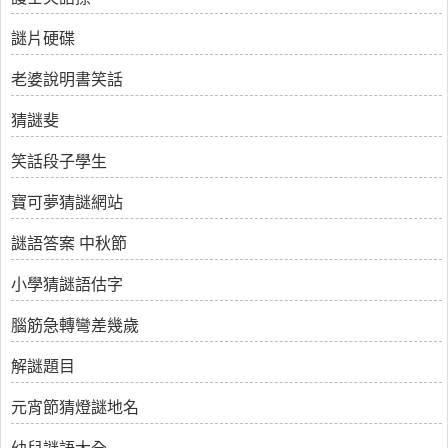
謎片硬碟
老婆說明書笑話
猜謎斐
笑話段子學生
寶可夢猜謎網站
謎語答案 中秋節
小學猜謎語估字
腦筋急轉彎差幾歲
解謎題目
元宵節猜燈謎地名