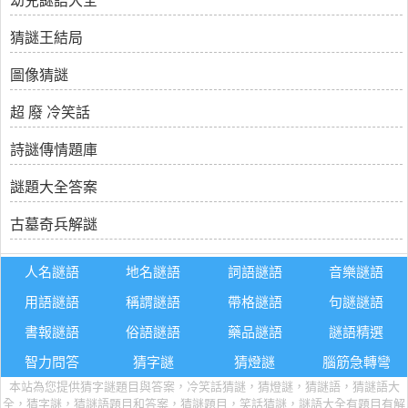
幼兒謎語大全
猜謎王結局
圖像猜謎
超 廢 冷笑話
詩謎傳情題庫
謎題大全答案
古墓奇兵解謎
人名謎語
地名謎語
詞語謎語
音樂謎語
用語謎語
稱謂謎語
帶格謎語
句謎謎語
書報謎語
俗語謎語
藥品謎語
謎語精選
智力問答
猜字謎
猜燈謎
腦筋急轉彎
本站為您提供猜字謎題目與答案，冷笑話猜謎，猜燈謎，猜謎語，猜謎語大
全，猜字謎，猜謎語題目和答案，猜謎題目，笑話猜謎，謎語大全有題目有解