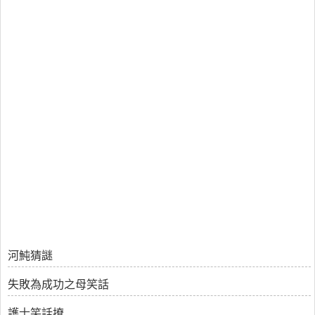
河魨猜謎
失敗為成功之母笑話
護士笑話撩