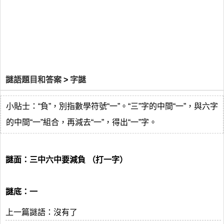
謎語題目和答案
>
字謎
小貼士：“負”，別指數學符號“一”。“三”字的中間“一”，與六字
的中間“一”組合，再減去“一”，得出“一”字。
謎面：三中六中要減負 （打一字）
謎底：一
上一篇謎語：沒有了