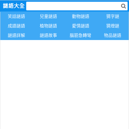
謎語大全
笑話謎語
兒童謎語
動物謎語
猜字謎
成語謎語
植物謎語
愛情謎語
猜燈謎
謎語詳解
謎語故事
腦筋急轉彎
物品謎語