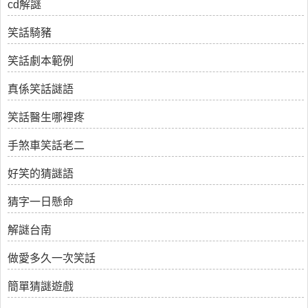
cd解謎
笑話騎豬
笑話劇本範例
真係笑話謎語
笑話醫生哪裡疼
手煞車笑話老二
好笑的猜謎語
猜字一日懸命
解謎台南
做愛多久一次笑話
簡單猜謎遊戲