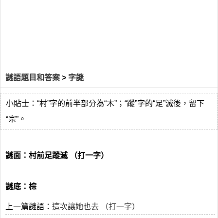
謎語題目和答案
>
字謎
小貼士：“村”字的前半部分為“木”；“蹤”字的“足”滅後，留下
“宗”。
謎面：村前足蹤滅 （打一字）
謎底：棕
上一篇謎語：
這次讓她也去 （打一字）