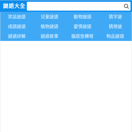
謎語大全
笑話謎語
兒童謎語
動物謎語
猜字謎
成語謎語
植物謎語
愛情謎語
猜燈謎
謎語詳解
謎語故事
腦筋急轉彎
物品謎語