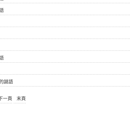
語
語
的謎語
下一頁
末頁