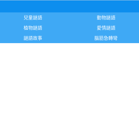
兒童謎語
動物謎語
植物謎語
愛情謎語
謎語故事
腦筋急轉彎