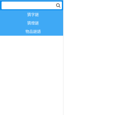
猜字謎
猜燈謎
物品謎語