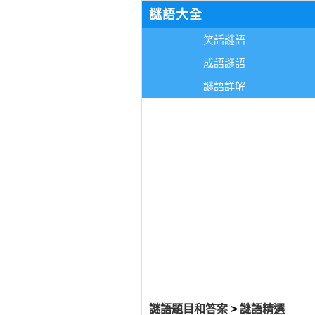
謎語大全
笑話謎語
成語謎語
謎語詳解
謎語題目和答案
>
謎語精選