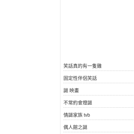
笑話真的有一隻雞
固定性伴侶笑話
謎 映畫
不常約會燈謎
情謎家族 tvb
偶人館之謎