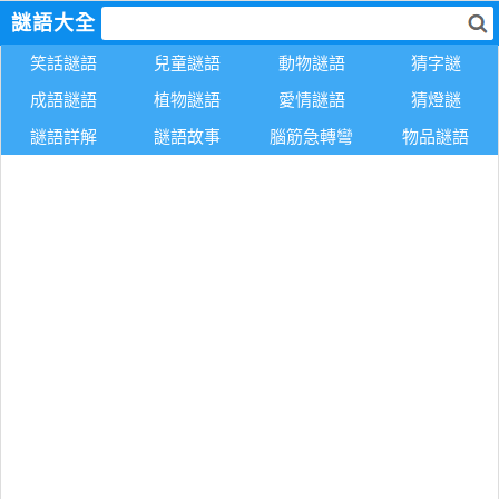
謎語大全
笑話謎語
兒童謎語
動物謎語
猜字謎
成語謎語
植物謎語
愛情謎語
猜燈謎
謎語詳解
謎語故事
腦筋急轉彎
物品謎語