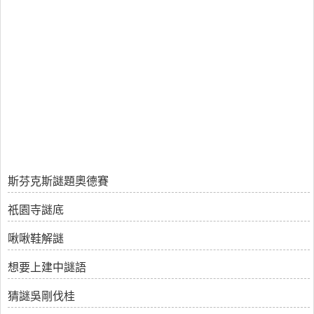
斯芬克斯謎題奧德賽
祇園寺謎底
啾啾鞋解謎
想要上建中謎語
猜謎吳剛伐桂