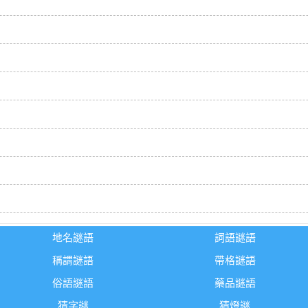
地名謎語
詞語謎語
稱謂謎語
帶格謎語
俗語謎語
藥品謎語
猜字謎
猜燈謎