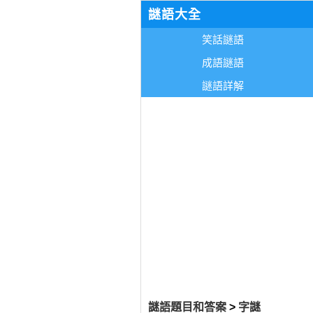
謎語大全
笑話謎語
成語謎語
謎語詳解
謎語題目和答案
>
字謎