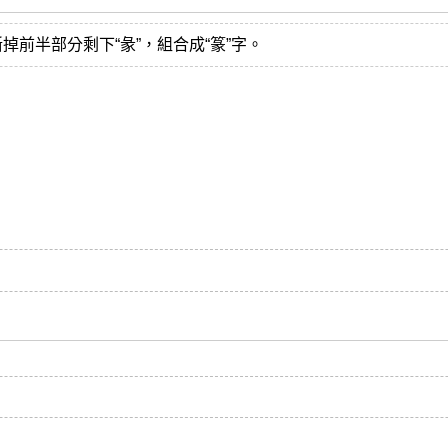
字斷掉前半部分剩下“彖”，組合成“篆”字。