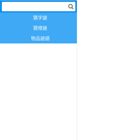
猜字謎
猜燈謎
物品謎語