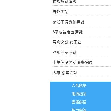
偵探解謎游戲
場外笑話
窮漢不肯賣鋪猜謎
6字成語看圖猜謎
惡魔之謎 女王蜂
ベルモット謎
十萬個冷笑話漫畫在線
大雄 惑星之謎
人名謎語
用語謎語
書報謎語
智力問答