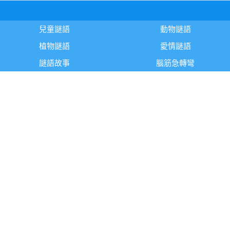
兒童謎語
動物謎語
植物謎語
愛情謎語
謎語故事
腦筋急轉彎