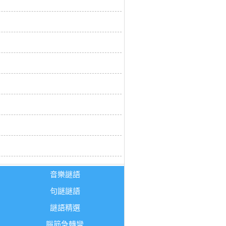
音樂謎語
句謎謎語
謎語精選
腦筋急轉彎