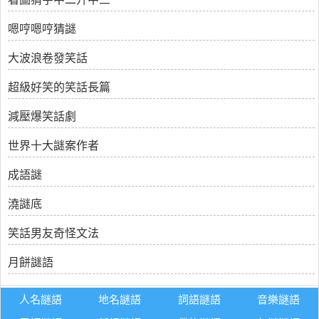
嗯哼嗯哼猜謎
大波浪卷發笑話
超級好笑的笑話長篇
減壓爆笑話劇
世界十大謎案作者
成語謎
澆謎底
笑話男友奇怪文法
月餅謎語
人名謎語
地名謎語
詞語謎語
音樂謎語