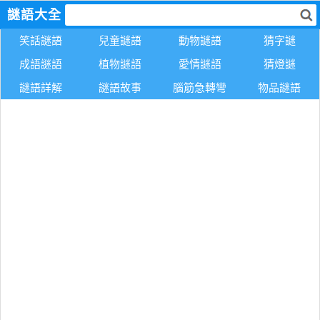
謎語大全
笑話謎語
兒童謎語
動物謎語
猜字謎
成語謎語
植物謎語
愛情謎語
猜燈謎
謎語詳解
謎語故事
腦筋急轉彎
物品謎語