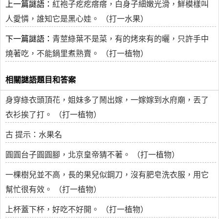
上一篇謎語：
紅袍子疙疙瘩瘩，白身子細嫩光滑，鮮模樣叫
人愛憐，誰知它是黑心娃。 （打一水果）
下一篇謎語：
青莖綠葉不是菜，有的烤來有的曬，只許手中
燒著吃，不能鍋里煮熟賣。 （打一植物）
相關謎語題目和答案
身穿綠衣頭頂花，姐妹多了鬧出嫁，一嫁嫁到水府廟，丟了
衣衫挨了打。 （打一植物）
古 提示：水果名
圓圓台子圓圓腳，北京皇帝猜不著。 （打一植物）
一棵樹兒並不高，長的果兒似鋼刀，沒有肥皂洗衣服，用它
幫忙很有效。 （打一植物）
上杯蓋下杯，好吃不好開。 （打一植物）