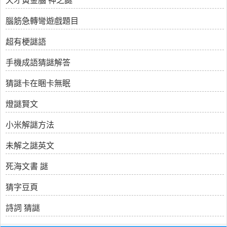
天才黃金腦 神之謎
腦筋急轉彎遊戲題目
超有梗謎語
手機成語猜謎解答
猜謎卡在睏卡無眠
燈謎賢文
小米解謎方法
未解之謎英文
死海文書 謎
猜字豆頁
詩詞 猜謎