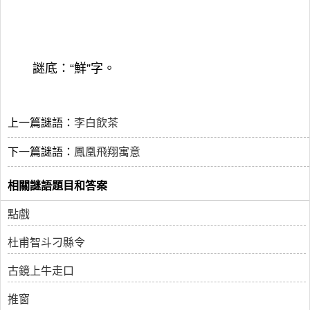
謎底：“鮮”字。
上一篇謎語：
李白飲茶
下一篇謎語：
鳳凰飛翔寓意
相關謎語題目和答案
點戲
杜甫智斗刁縣令
古鏡上牛走口
推窗