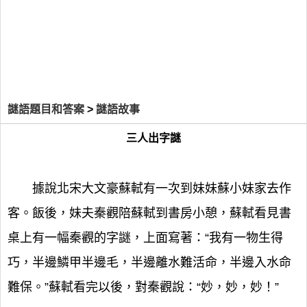
謎語題目和答案
>
謎語故事
三人出字謎
據說北宋大文豪蘇軾有一次到妹妹蘇小妹家去作
客。飯後，妹夫秦觀陪蘇軾到書房小憩，蘇軾看見書
桌上有一幅秦觀的字謎，上面寫著：“我有一物生得
巧，半邊鱗甲半邊毛，半邊離水難活命，半邊入水命
難保。”蘇軾看完以後，對秦觀說：“妙，妙，妙！”