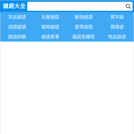
謎語大全
笑話謎語
兒童謎語
動物謎語
猜字謎
成語謎語
植物謎語
愛情謎語
猜燈謎
謎語詳解
謎語故事
腦筋急轉彎
物品謎語