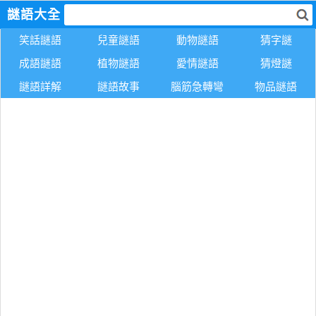
謎語大全
笑話謎語
兒童謎語
動物謎語
猜字謎
成語謎語
植物謎語
愛情謎語
猜燈謎
謎語詳解
謎語故事
腦筋急轉彎
物品謎語