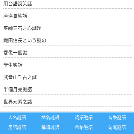
用台語說笑話
摩洛哥笑話
巫師三石之心謎題
織田信長という謎の
愛像一個謎
學生笑話
武當山千古之謎
半個月亮謎語
世界元素之謎
人名謎語
地名謎語
詞語謎語
音樂謎語
用語謎語
稱謂謎語
帶格謎語
句謎謎語