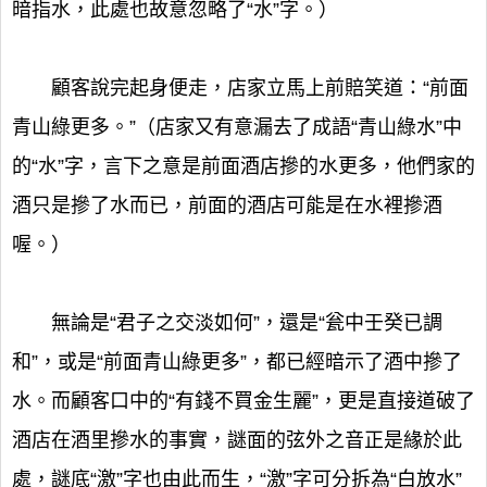
暗指水，此處也故意忽略了“水”字。）
顧客說完起身便走，店家立馬上前賠笑道：“前面
青山綠更多。”（店家又有意漏去了成語“青山綠水”中
的“水”字，言下之意是前面酒店摻的水更多，他們家的
酒只是摻了水而已，前面的酒店可能是在水裡摻酒
喔。）
無論是“君子之交淡如何”，還是“瓮中壬癸已調
和”，或是“前面青山綠更多”，都已經暗示了酒中摻了
水。而顧客口中的“有錢不買金生麗”，更是直接道破了
酒店在酒里摻水的事實，謎面的弦外之音正是緣於此
處，謎底“激”字也由此而生，“激”字可分拆為“白放水”