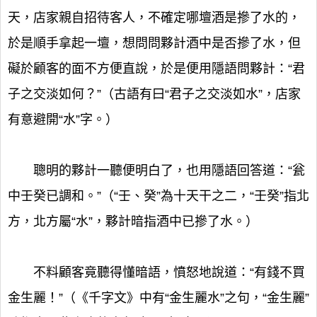
天，店家親自招待客人，不確定哪壇酒是摻了水的，
於是順手拿起一壇，想問問夥計酒中是否摻了水，但
礙於顧客的面不方便直說，於是便用隱語問夥計：“君
子之交淡如何？”（古語有曰“君子之交淡如水”，店家
有意避開“水”字。）
聰明的夥計一聽便明白了，也用隱語回答道：“瓮
中壬癸已調和。”（“壬、癸”為十天干之二，“壬癸”指北
方，北方屬“水”，夥計暗指酒中已摻了水。）
不料顧客竟聽得懂暗語，憤怒地說道：“有錢不買
金生麗！”（《千字文》中有“金生麗水”之句，“金生麗”