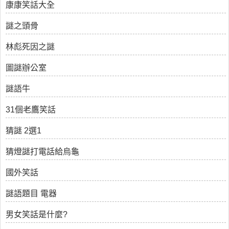
康康笑話大全
謎之頭骨
林彪死因之謎
圖謎辦公室
謎語牛
31個老鷹笑話
猜謎 2選1
猜燈謎打電話給烏龜
國外笑話
謎語題目 電器
男女笑話是什麼?