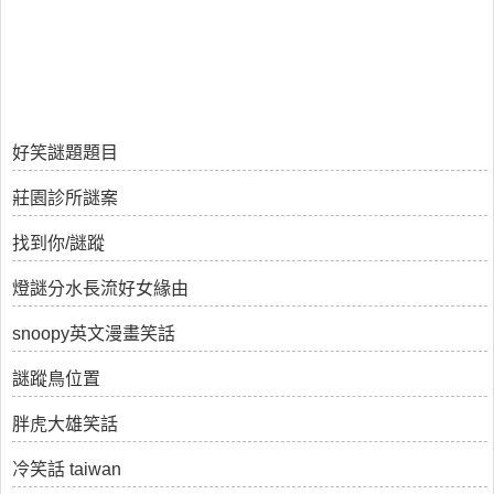
好笑謎題題目
莊園診所謎案
找到你/謎蹤
燈謎分水長流好女緣由
snoopy英文漫畫笑話
謎蹤鳥位置
胖虎大雄笑話
冷笑話 taiwan