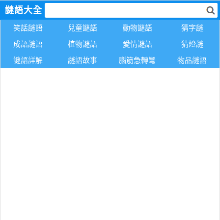
謎語大全
笑話謎語
兒童謎語
動物謎語
猜字謎
成語謎語
植物謎語
愛情謎語
猜燈謎
謎語詳解
謎語故事
腦筋急轉彎
物品謎語