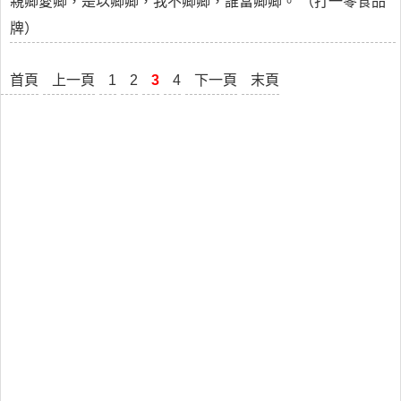
親卿愛卿，是以卿卿，我不卿卿，誰當卿卿。 （打一零食品
牌）
首頁
上一頁
1
2
3
4
下一頁
末頁